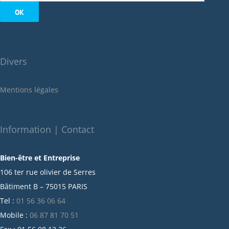
septembre 2022
août 2022
juillet 2022
juin 2022
Divers
mai 2022
janvier 2022
Mentions légales
décembre 2021
novembre 2021
octobre 2021
Information | Contact
septembre 2021
Bien-être et Entreprise
juillet 2021
106 ter rue olivier de Serres
juin 2021
Bâtiment B – 75015 PARIS
mai 2021
Tel :
01 56 36 06 64
avril 2021
Mobile :
06 87 81 70 51
mars 2021