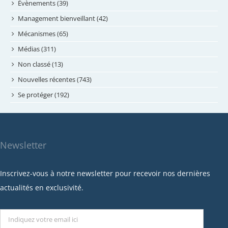
mai 2024
Évènements (39)
avril 2024
Management bienveillant (42)
février 2024
Mécanismes (65)
janvier 2024
Médias (311)
novembre 2023
Non classé (13)
octobre 2023
Nouvelles récentes (743)
septembre 2023
Se protéger (192)
mai 2023
avril 2023
mars 2023
Newsletter
février 2023
janvier 2023
Inscrivez-vous à notre newsletter pour recevoir nos dernières
décembre 2022
actualités en exclusivité.
novembre 2022
octobre 2022