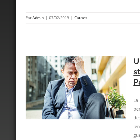
Par
Admin
|
07/02/2019
|
Causes
U
s
P
s entre
Parkinson
La 
pe
de
le
gué