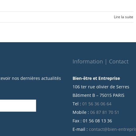
Lire la suite
Information | Contact
cevoir nos dernières actualités
Bien-être et Entreprise
106 ter rue olivier de Serres
Bâtiment B – 75015 PARIS
Tel :
01 56 36 06 64
Mobile :
06 87 81 70 51
Fax : 01 56 08 13 36
E-mail :
contact@bien-entrepri