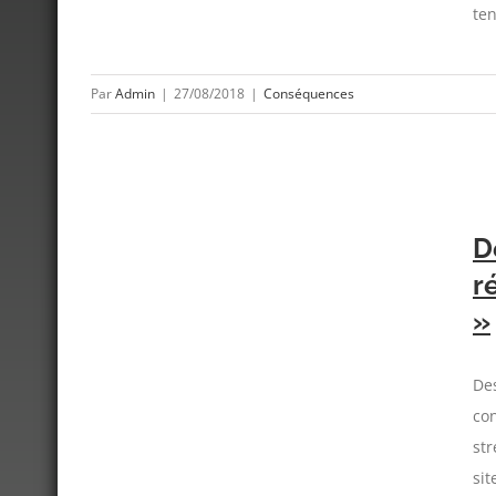
ten
Par
Admin
|
27/08/2018
|
Conséquences
éalisées
D
H »
r
»
Des
con
str
sit