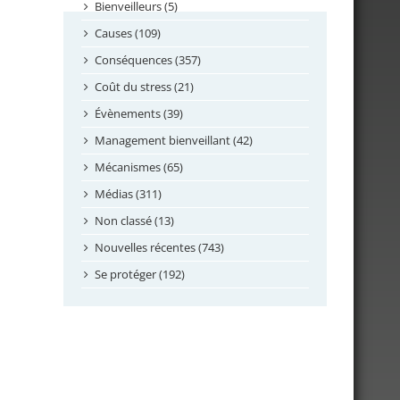
septembre 2024
Bienveilleurs (5)
août 2024
Causes (109)
juillet 2024
Conséquences (357)
juin 2024
Coût du stress (21)
mai 2024
Évènements (39)
avril 2024
Management bienveillant (42)
février 2024
Mécanismes (65)
janvier 2024
Médias (311)
novembre 2023
Non classé (13)
octobre 2023
Nouvelles récentes (743)
septembre 2023
Se protéger (192)
mai 2023
avril 2023
mars 2023
février 2023