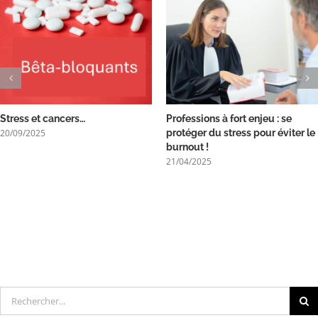
Stress et cancers…
Professions à fort enjeu : se
20/09/2025
protéger du stress pour éviter le
burnout !
21/04/2025
Rechercher