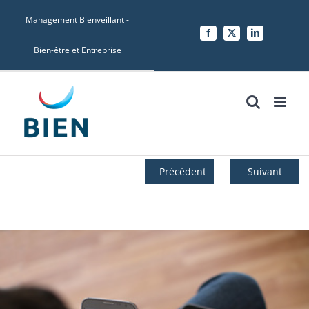
Skip
Management Bienveillant -
to
Facebook
X
LinkedIn
content
Bien-être et Entreprise
Précédent
Suivant
Voir
l'image
agrandie