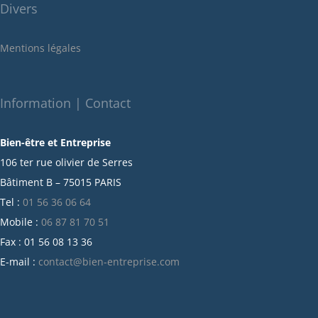
Divers
mai 2022
janvier 2022
Mentions légales
décembre 2021
novembre 2021
octobre 2021
Information | Contact
septembre 2021
Bien-être et Entreprise
juillet 2021
106 ter rue olivier de Serres
juin 2021
Bâtiment B – 75015 PARIS
mai 2021
Tel :
01 56 36 06 64
avril 2021
Mobile :
06 87 81 70 51
mars 2021
Fax : 01 56 08 13 36
février 2021
E-mail :
contact@bien-entreprise.com
janvier 2021
décembre 2020
novembre 2020