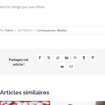
Article rédigé par Julie Pillon
Par
Admin
|
23/10/2015
|
Conséquences
,
Médias
Facebook
X
Reddit
LinkedIn
WhatsApp
Tumblr
Pinterest
Partagez cet
article !
Vk
Email
Articles similaires