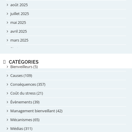
août 2025
juillet 2025
mai 2025
avril 2025
mars 2025
février 2025
novembre 2024
CATÉGORIES
septembre 2024
Bienveilleurs (5)
août 2024
Causes (109)
juillet 2024
Conséquences (357)
juin 2024
Coût du stress (21)
mai 2024
Évènements (39)
avril 2024
Management bienveillant (42)
février 2024
Mécanismes (65)
janvier 2024
Médias (311)