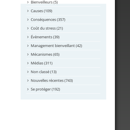
septembre 2024
Bienveilleurs (5)
août 2024
Causes (109)
juillet 2024
Conséquences (357)
juin 2024
Coût du stress (21)
mai 2024
Évènements (39)
avril 2024
Management bienveillant (42)
février 2024
Mécanismes (65)
janvier 2024
Médias (311)
novembre 2023
Non classé (13)
octobre 2023
Nouvelles récentes (743)
septembre 2023
Se protéger (192)
mai 2023
avril 2023
mars 2023
février 2023