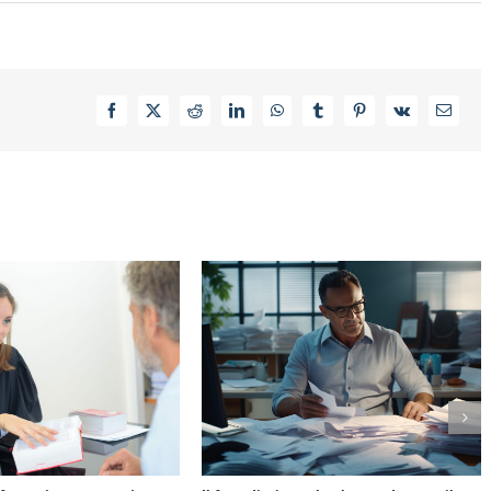
Facebook
X
Reddit
LinkedIn
WhatsApp
Tumblr
Pinterest
Vk
Email