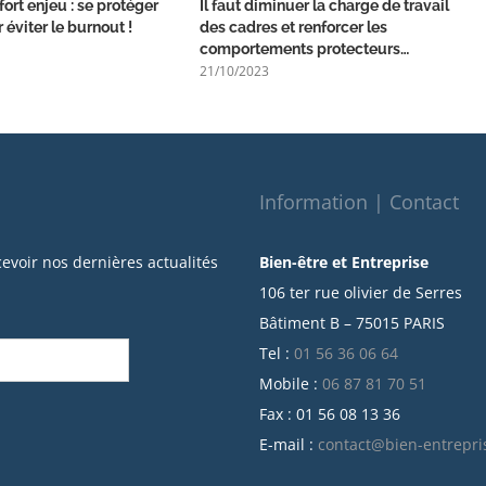
fort enjeu : se protéger
Il faut diminuer la charge de travail
 éviter le burnout !
des cadres et renforcer les
comportements protecteurs…
21/10/2023
Information | Contact
cevoir nos dernières actualités
Bien-être et Entreprise
106 ter rue olivier de Serres
Bâtiment B – 75015 PARIS
Tel :
01 56 36 06 64
Mobile :
06 87 81 70 51
Fax : 01 56 08 13 36
E-mail :
contact@bien-entrepri