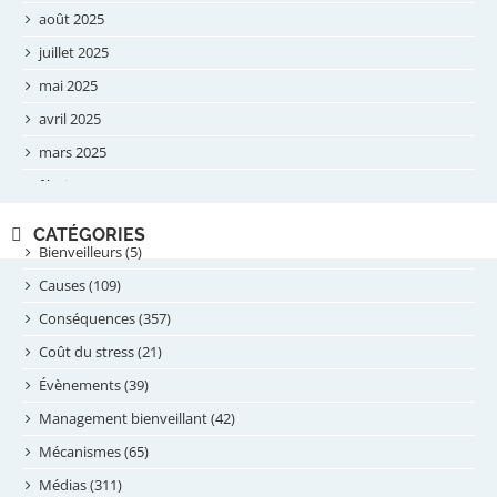
août 2025
juillet 2025
mai 2025
avril 2025
mars 2025
février 2025
novembre 2024
CATÉGORIES
septembre 2024
Bienveilleurs (5)
août 2024
Causes (109)
juillet 2024
Conséquences (357)
juin 2024
Coût du stress (21)
mai 2024
Évènements (39)
avril 2024
Management bienveillant (42)
février 2024
Mécanismes (65)
janvier 2024
Médias (311)