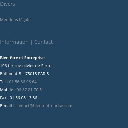
Divers
mai 2022
janvier 2022
Mentions légales
décembre 2021
novembre 2021
octobre 2021
Information | Contact
septembre 2021
Bien-être et Entreprise
juillet 2021
106 ter rue olivier de Serres
juin 2021
Bâtiment B – 75015 PARIS
mai 2021
Tel :
01 56 36 06 64
avril 2021
Mobile :
06 87 81 70 51
mars 2021
Fax : 01 56 08 13 36
février 2021
E-mail :
contact@bien-entreprise.com
janvier 2021
décembre 2020
novembre 2020