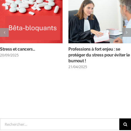
Stress et cancers…
Professions à fort enjeu : se
20/09/2025
protéger du stress pour éviter le
burnout !
21/04/2025
Rechercher