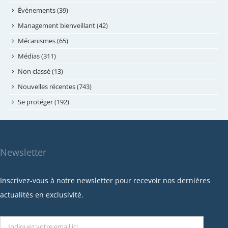
mai 2024
Évènements (39)
avril 2024
Management bienveillant (42)
février 2024
Mécanismes (65)
janvier 2024
Médias (311)
novembre 2023
Non classé (13)
octobre 2023
Nouvelles récentes (743)
septembre 2023
Se protéger (192)
mai 2023
avril 2023
mars 2023
Newsletter
février 2023
janvier 2023
Inscrivez-vous à notre newsletter pour recevoir nos dernières
décembre 2022
actualités en exclusivité.
novembre 2022
octobre 2022