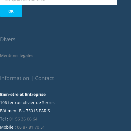
septembre 2022
août 2022
juillet 2022
juin 2022
Divers
mai 2022
janvier 2022
Mentions légales
décembre 2021
novembre 2021
octobre 2021
Information | Contact
septembre 2021
Bien-être et Entreprise
juillet 2021
106 ter rue olivier de Serres
juin 2021
Bâtiment B – 75015 PARIS
mai 2021
Tel :
01 56 36 06 64
avril 2021
Mobile :
06 87 81 70 51
mars 2021