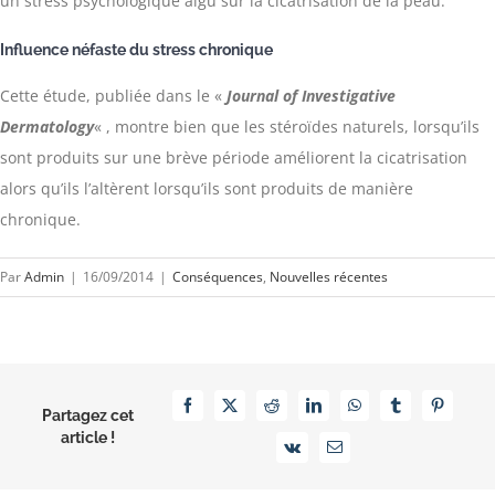
un stress psychologique aigu sur la cicatrisation de la peau.
Influence néfaste du stress chronique
Cette étude, publiée dans le «
Journal of Investigative
Dermatology
« , montre bien que les stéroïdes naturels, lorsqu’ils
sont produits sur une brève période améliorent la cicatrisation
alors qu’ils l’altèrent lorsqu’ils sont produits de manière
chronique.
Par
Admin
|
16/09/2014
|
Conséquences
,
Nouvelles récentes
Facebook
X
Reddit
LinkedIn
WhatsApp
Tumblr
Pinterest
Partagez cet
article !
Vk
Email