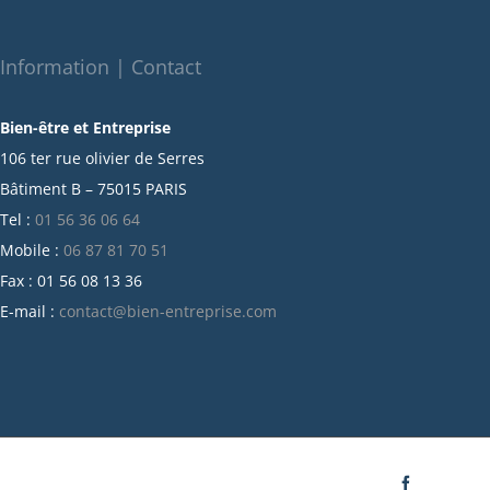
novembre 2021
octobre 2021
Information | Contact
septembre 2021
Bien-être et Entreprise
juillet 2021
106 ter rue olivier de Serres
juin 2021
Bâtiment B – 75015 PARIS
mai 2021
Tel :
01 56 36 06 64
avril 2021
Mobile :
06 87 81 70 51
mars 2021
Fax : 01 56 08 13 36
février 2021
E-mail :
contact@bien-entreprise.com
janvier 2021
décembre 2020
novembre 2020
octobre 2020
septembre 2020
juillet 2020
Facebook