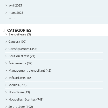
avril 2025
mars 2025
février 2025
novembre 2024
CATÉGORIES
septembre 2024
Bienveilleurs (5)
août 2024
Causes (109)
juillet 2024
Conséquences (357)
juin 2024
Coût du stress (21)
mai 2024
Évènements (39)
avril 2024
Management bienveillant (42)
février 2024
Mécanismes (65)
janvier 2024
Médias (311)
novembre 2023
Non classé (13)
octobre 2023
Nouvelles récentes (743)
septembre 2023
Se protéger (192)