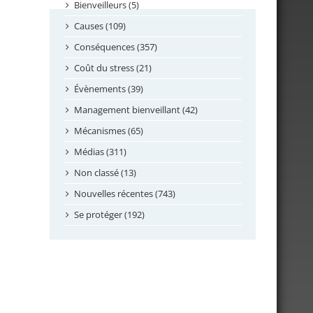
septembre 2024
Bienveilleurs (5)
août 2024
Causes (109)
juillet 2024
Conséquences (357)
juin 2024
Coût du stress (21)
mai 2024
Évènements (39)
avril 2024
Management bienveillant (42)
février 2024
Mécanismes (65)
janvier 2024
Médias (311)
novembre 2023
Non classé (13)
octobre 2023
Nouvelles récentes (743)
septembre 2023
Se protéger (192)
mai 2023
avril 2023
mars 2023
février 2023