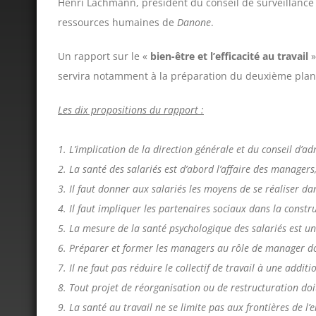
Henri Lachmann, président du conseil de surveillanc
ressources humaines de
Danone
.
Un rapport sur le «
bien-être et l’efficacité au travail
»
servira notamment à la préparation du deuxième plan «
Les dix propositions du rapport :
1. L’implication de la direction générale et du conseil d’a
2. La santé des salariés est d’abord l’affaire des managers,
3. Il faut donner aux salariés les moyens de se réaliser dan
4. Il faut impliquer les partenaires sociaux dans la constr
5. La mesure de la santé psychologique des salariés est u
6. Préparer et former les managers au rôle de manager doit
7. Il ne faut pas réduire le collectif de travail à une additi
8. Tout projet de réorganisation ou de restructuration do
9. La santé au travail ne se limite pas aux frontières de l’