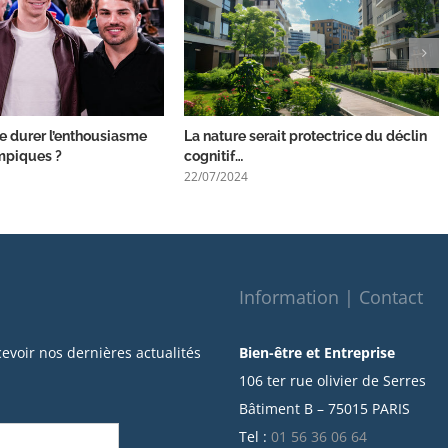
 durer l’enthousiasme
La nature serait protectrice du déclin
mpiques ?
cognitif…
22/07/2024
Information | Contact
cevoir nos dernières actualités
Bien-être et Entreprise
106 ter rue olivier de Serres
Bâtiment B – 75015 PARIS
Tel :
01 56 36 06 64