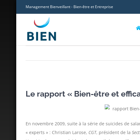
Skip
Management Bienveillant - Bien-être et Entreprise
to
content
Voir
l'image
Le rapport « Bien-être et effica
agrandie
En novembre 2009, suite à la série de suicides de sala
« experts » : Christian Larose,
CGT
, président de la
Sect