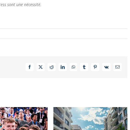
ess sont une nécessité.
Facebook
X
Reddit
LinkedIn
WhatsApp
Tumblr
Pinterest
Vk
Email