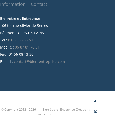
octobre 2021
Information | Contact
septembre 2021
Bien-être et Entreprise
juillet 2021
106 ter rue olivier de Serres
juin 2021
Bâtiment B – 75015 PARIS
mai 2021
Tel :
01 56 36 06 64
avril 2021
Mobile :
06 87 81 70 51
mars 2021
Fax : 01 56 08 13 36
février 2021
E-mail :
contact@bien-entreprise.com
janvier 2021
décembre 2020
novembre 2020
octobre 2020
septembre 2020
juillet 2020
Facebook
© Copyright 2012 -
2026 | Bien-être et Entreprise
Création :
juin 2020
X