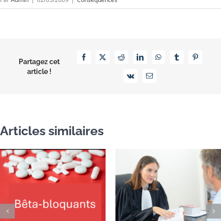
Facebook
X
Reddit
LinkedIn
WhatsApp
Tumblr
Pinterest
Partagez cet
article !
Vk
Email
Articles similaires