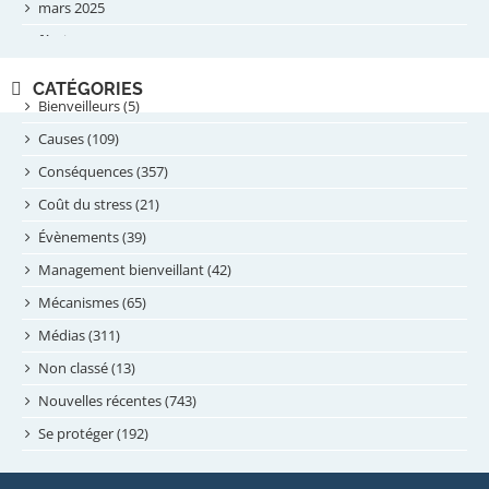
mars 2025
février 2025
novembre 2024
CATÉGORIES
septembre 2024
Bienveilleurs (5)
août 2024
Causes (109)
juillet 2024
Conséquences (357)
juin 2024
Coût du stress (21)
mai 2024
Évènements (39)
avril 2024
Management bienveillant (42)
février 2024
Mécanismes (65)
janvier 2024
Médias (311)
novembre 2023
Non classé (13)
octobre 2023
Nouvelles récentes (743)
septembre 2023
Se protéger (192)
mai 2023