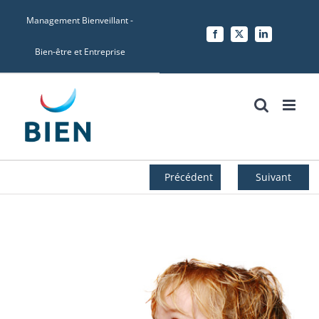
Skip
Management Bienveillant -
to
Facebook
X
LinkedIn
content
Bien-être et Entreprise
Précédent
Suivant
Voir
l'image
agrandie