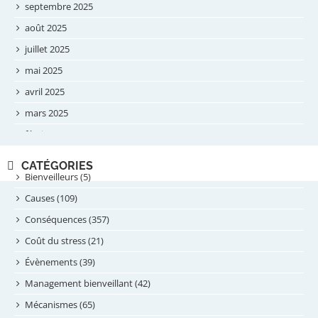
septembre 2025
août 2025
juillet 2025
mai 2025
avril 2025
mars 2025
février 2025
novembre 2024
CATÉGORIES
septembre 2024
Bienveilleurs (5)
août 2024
Causes (109)
juillet 2024
Conséquences (357)
juin 2024
Coût du stress (21)
mai 2024
Évènements (39)
avril 2024
Management bienveillant (42)
février 2024
Mécanismes (65)