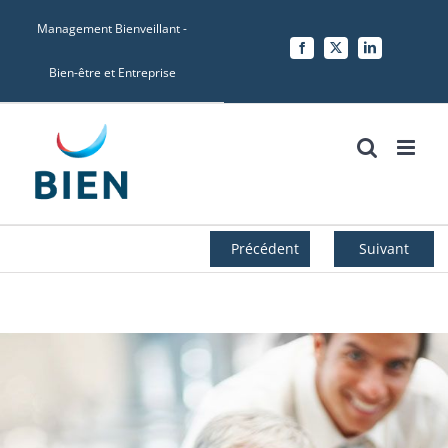
Skip
Management Bienveillant -
to
Facebook
X
LinkedIn
content
Bien-être et Entreprise
Précédent
Suivant
Voir
l'image
agrandie