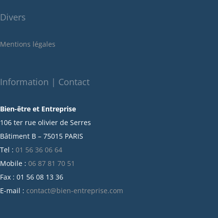
juin 2022
Divers
mai 2022
janvier 2022
Mentions légales
décembre 2021
novembre 2021
octobre 2021
Information | Contact
septembre 2021
Bien-être et Entreprise
juillet 2021
106 ter rue olivier de Serres
juin 2021
Bâtiment B – 75015 PARIS
mai 2021
Tel :
01 56 36 06 64
avril 2021
Mobile :
06 87 81 70 51
mars 2021
Fax : 01 56 08 13 36
février 2021
E-mail :
contact@bien-entreprise.com
janvier 2021
décembre 2020