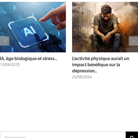
IA, âge biologique et stress…
L’activité physique aurait un
13/04/2025
impact bénéfique sur la
dépression…
25/08/2024
Rechercher