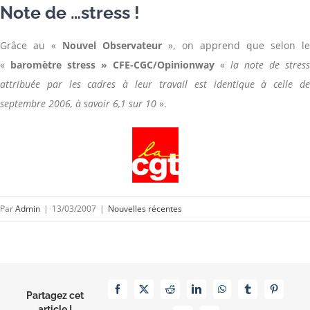
Note de …stress !
Grâce au «
Nouvel Observateur
», on apprend que selon le
«
baromètre stress » CFE-CGC/Opinionway
«
la note de stress
attribuée par les cadres à leur travail est identique à celle de
septembre 2006, à savoir 6,1 sur 10
».
Par
Admin
|
13/03/2007
|
Nouvelles récentes
Facebook
X
Reddit
LinkedIn
WhatsApp
Tumblr
Pinterest
Partagez cet
article !