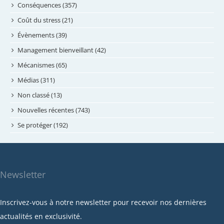
juillet 2024
Conséquences (357)
juin 2024
Coût du stress (21)
mai 2024
Évènements (39)
avril 2024
Management bienveillant (42)
février 2024
Mécanismes (65)
janvier 2024
Médias (311)
novembre 2023
Non classé (13)
octobre 2023
Nouvelles récentes (743)
septembre 2023
Se protéger (192)
mai 2023
avril 2023
mars 2023
Newsletter
février 2023
janvier 2023
Inscrivez-vous à notre newsletter pour recevoir nos dernières
décembre 2022
actualités en exclusivité.