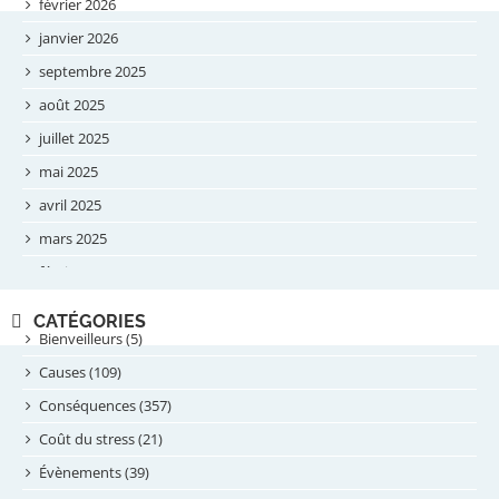
février 2026
janvier 2026
septembre 2025
août 2025
juillet 2025
mai 2025
avril 2025
mars 2025
février 2025
novembre 2024
CATÉGORIES
septembre 2024
Bienveilleurs (5)
août 2024
Causes (109)
juillet 2024
Conséquences (357)
juin 2024
Coût du stress (21)
mai 2024
Évènements (39)