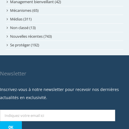
avril 2024
Management bienveillant (42)
février 2024
Mécanismes (65)
janvier 2024
Médias (311)
novembre 2023
Non classé (13)
octobre 2023
Nouvelles récentes (743)
septembre 2023
Se protéger (192)
mai 2023
avril 2023
mars 2023
Newsletter
février 2023
janvier 2023
Inscrivez-vous à notre newsletter pour recevoir nos dernières
décembre 2022
actualités en exclusivité.
novembre 2022
octobre 2022
septembre 2022