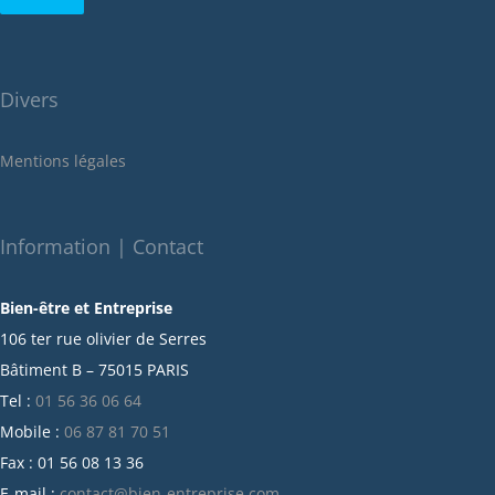
août 2022
juillet 2022
juin 2022
Divers
mai 2022
janvier 2022
Mentions légales
décembre 2021
novembre 2021
octobre 2021
Information | Contact
septembre 2021
Bien-être et Entreprise
juillet 2021
106 ter rue olivier de Serres
juin 2021
Bâtiment B – 75015 PARIS
mai 2021
Tel :
01 56 36 06 64
avril 2021
Mobile :
06 87 81 70 51
mars 2021
Fax : 01 56 08 13 36
février 2021
E-mail :
contact@bien-entreprise.com