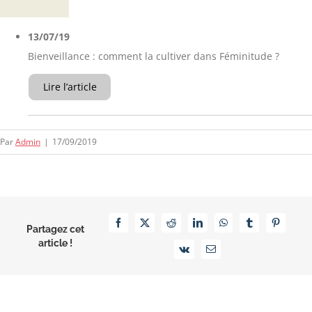
13/07/19
Bienveillance : comment la cultiver dans Féminitude ?
Lire l’article
Par
Admin
|
17/09/2019
Facebook
X
Reddit
LinkedIn
WhatsApp
Tumblr
Pinterest
Partagez cet
article !
Vk
Email