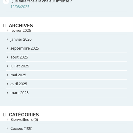
Que faire face à la chaleur intense ?
12/08/2025
ARCHIVES
février 2026
janvier 2026
septembre 2025
août 2025
juillet 2025
mai 2025
avril 2025
mars 2025
février 2025
novembre 2024
CATÉGORIES
septembre 2024
Bienveilleurs (5)
août 2024
Causes (109)