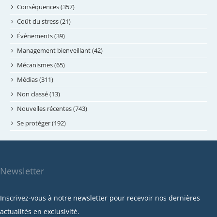
juillet 2024
Conséquences (357)
juin 2024
Coût du stress (21)
mai 2024
Évènements (39)
avril 2024
Management bienveillant (42)
février 2024
Mécanismes (65)
janvier 2024
Médias (311)
novembre 2023
Non classé (13)
octobre 2023
Nouvelles récentes (743)
septembre 2023
Se protéger (192)
mai 2023
avril 2023
mars 2023
Newsletter
février 2023
janvier 2023
Inscrivez-vous à notre newsletter pour recevoir nos dernières
décembre 2022
actualités en exclusivité.