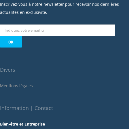
janvier 2023
Inscrivez-vous à notre newsletter pour recevoir nos dernières
décembre 2022
actualités en exclusivité.
novembre 2022
octobre 2022
septembre 2022
août 2022
juillet 2022
juin 2022
Divers
mai 2022
janvier 2022
Mentions légales
décembre 2021
novembre 2021
octobre 2021
Information | Contact
septembre 2021
Bien-être et Entreprise
juillet 2021