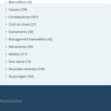
septembre 2024
Bienveilleurs (5)
août 2024
Causes (109)
juillet 2024
Conséquences (357)
juin 2024
Coût du stress (21)
mai 2024
Évènements (39)
avril 2024
Management bienveillant (42)
février 2024
Mécanismes (65)
janvier 2024
Médias (311)
novembre 2023
Non classé (13)
octobre 2023
Nouvelles récentes (743)
septembre 2023
Se protéger (192)
mai 2023
avril 2023
mars 2023
Newsletter
février 2023