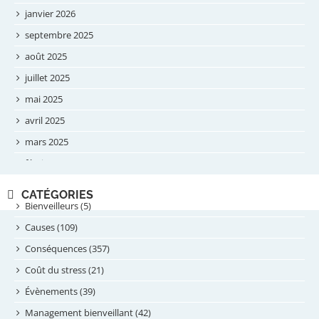
janvier 2026
septembre 2025
août 2025
juillet 2025
mai 2025
avril 2025
mars 2025
février 2025
novembre 2024
CATÉGORIES
septembre 2024
Bienveilleurs (5)
août 2024
Causes (109)
juillet 2024
Conséquences (357)
juin 2024
Coût du stress (21)
mai 2024
Évènements (39)
avril 2024
Management bienveillant (42)