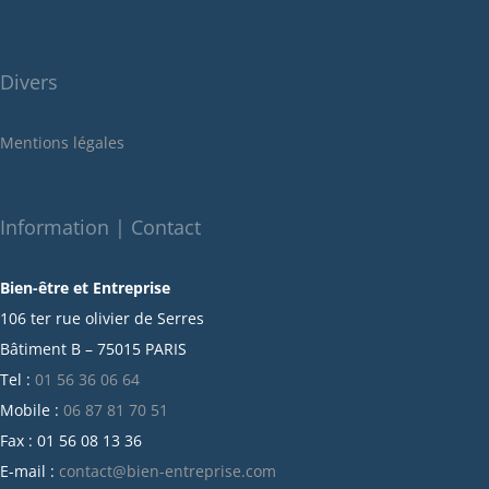
juillet 2022
juin 2022
Divers
mai 2022
janvier 2022
Mentions légales
décembre 2021
novembre 2021
octobre 2021
Information | Contact
septembre 2021
Bien-être et Entreprise
juillet 2021
106 ter rue olivier de Serres
juin 2021
Bâtiment B – 75015 PARIS
mai 2021
Tel :
01 56 36 06 64
avril 2021
Mobile :
06 87 81 70 51
mars 2021
Fax : 01 56 08 13 36
février 2021
E-mail :
contact@bien-entreprise.com
janvier 2021