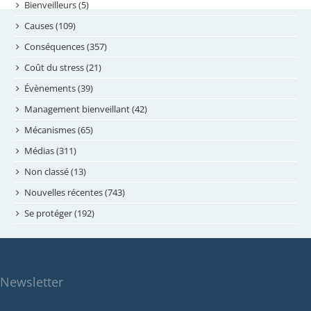
septembre 2024
Bienveilleurs (5)
août 2024
Causes (109)
juillet 2024
Conséquences (357)
juin 2024
Coût du stress (21)
mai 2024
Évènements (39)
avril 2024
Management bienveillant (42)
février 2024
Mécanismes (65)
janvier 2024
Médias (311)
novembre 2023
Non classé (13)
octobre 2023
Nouvelles récentes (743)
septembre 2023
Se protéger (192)
mai 2023
avril 2023
mars 2023
Newsletter
février 2023