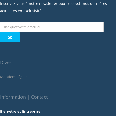
janvier 2023
Inscrivez-vous à notre newsletter pour recevoir nos dernières
décembre 2022
actualités en exclusivité.
novembre 2022
octobre 2022
septembre 2022
août 2022
juillet 2022
juin 2022
Divers
mai 2022
janvier 2022
Mentions légales
décembre 2021
novembre 2021
octobre 2021
Information | Contact
septembre 2021
Bien-être et Entreprise
juillet 2021