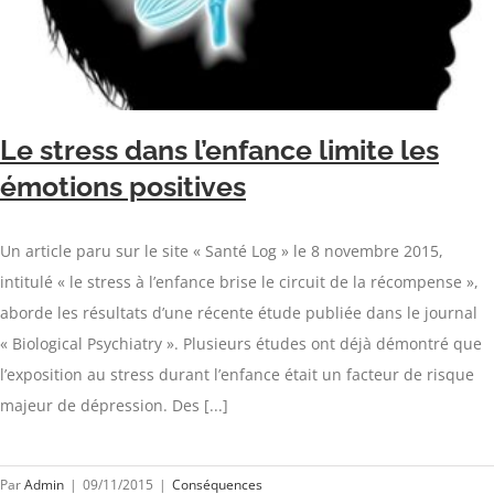
Le stress dans l’enfance limite les
émotions positives
Un article paru sur le site « Santé Log » le 8 novembre 2015,
intitulé « le stress à l’enfance brise le circuit de la récompense »,
aborde les résultats d’une récente étude publiée dans le journal
« Biological Psychiatry ». Plusieurs études ont déjà démontré que
l’exposition au stress durant l’enfance était un facteur de risque
majeur de dépression. Des [...]
Par
Admin
|
09/11/2015
|
Conséquences