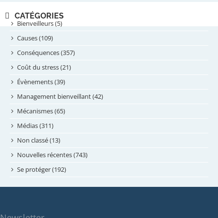
novembre 2024
CATÉGORIES
septembre 2024
Bienveilleurs (5)
août 2024
Causes (109)
juillet 2024
Conséquences (357)
juin 2024
Coût du stress (21)
mai 2024
Évènements (39)
avril 2024
Management bienveillant (42)
février 2024
Mécanismes (65)
janvier 2024
Médias (311)
novembre 2023
Non classé (13)
octobre 2023
Nouvelles récentes (743)
septembre 2023
Se protéger (192)
mai 2023
avril 2023
mars 2023
Newsletter