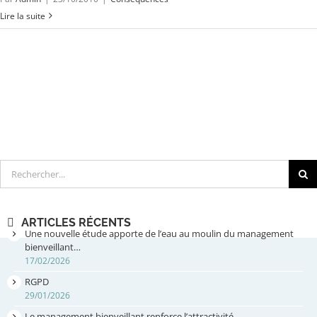
Lire la suite
Rechercher
ARTICLES RÉCENTS
Une nouvelle étude apporte de l’eau au moulin du management
bienveillant…
17/02/2026
RGPD
29/01/2026
Le management bienveillant renforce l’attractivité…