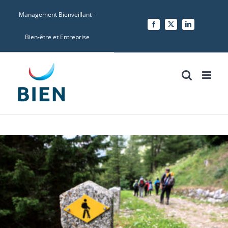
Skip
Management Bienveillant -
to
Facebook
X
LinkedIn
content
Bien-être et Entreprise