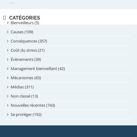
février 2025
novembre 2024
CATÉGORIES
septembre 2024
Bienveilleurs (5)
août 2024
Causes (109)
juillet 2024
Conséquences (357)
juin 2024
Coût du stress (21)
mai 2024
Évènements (39)
avril 2024
Management bienveillant (42)
février 2024
Mécanismes (65)
janvier 2024
Médias (311)
novembre 2023
Non classé (13)
octobre 2023
Nouvelles récentes (743)
septembre 2023
Se protéger (192)
mai 2023
avril 2023