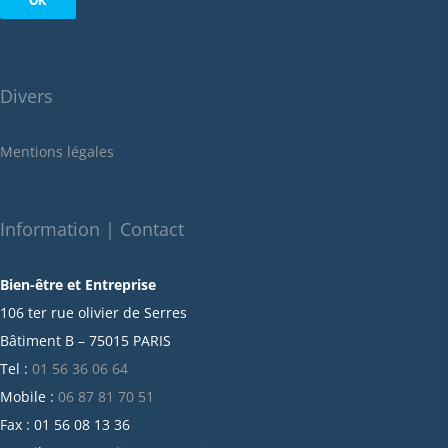
août 2022
juillet 2022
juin 2022
Divers
mai 2022
janvier 2022
Mentions légales
décembre 2021
novembre 2021
octobre 2021
Information | Contact
septembre 2021
Bien-être et Entreprise
juillet 2021
106 ter rue olivier de Serres
juin 2021
Bâtiment B – 75015 PARIS
mai 2021
Tel :
01 56 36 06 64
avril 2021
Mobile :
06 87 81 70 51
mars 2021
Fax : 01 56 08 13 36
février 2021