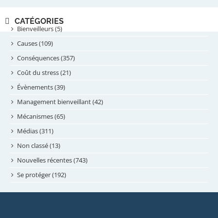
novembre 2024
CATÉGORIES
septembre 2024
Bienveilleurs (5)
août 2024
Causes (109)
juillet 2024
Conséquences (357)
juin 2024
Coût du stress (21)
mai 2024
Évènements (39)
avril 2024
Management bienveillant (42)
février 2024
Mécanismes (65)
janvier 2024
Médias (311)
novembre 2023
Non classé (13)
octobre 2023
Nouvelles récentes (743)
septembre 2023
Se protéger (192)
mai 2023
avril 2023