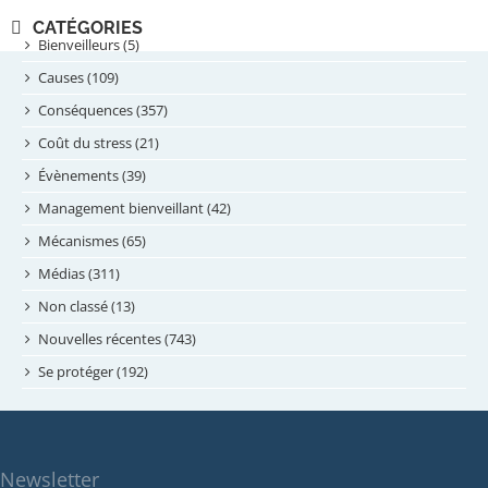
novembre 2024
CATÉGORIES
septembre 2024
Bienveilleurs (5)
août 2024
Causes (109)
juillet 2024
Conséquences (357)
juin 2024
Coût du stress (21)
mai 2024
Évènements (39)
avril 2024
Management bienveillant (42)
février 2024
Mécanismes (65)
janvier 2024
Médias (311)
novembre 2023
Non classé (13)
octobre 2023
Nouvelles récentes (743)
septembre 2023
Se protéger (192)
mai 2023
avril 2023
mars 2023
Newsletter