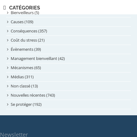
novembre 2024
CATÉGORIES
septembre 2024
Bienveilleurs (5)
août 2024
Causes (109)
juillet 2024
Conséquences (357)
juin 2024
Coût du stress (21)
mai 2024
Évènements (39)
avril 2024
Management bienveillant (42)
février 2024
Mécanismes (65)
janvier 2024
Médias (311)
novembre 2023
Non classé (13)
octobre 2023
Nouvelles récentes (743)
septembre 2023
Se protéger (192)
mai 2023
avril 2023
mars 2023
Newsletter