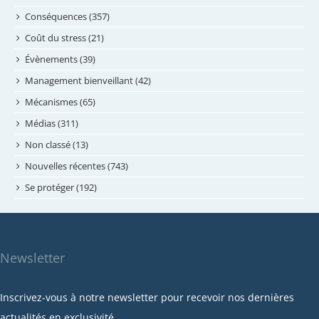
juillet 2024
Conséquences (357)
juin 2024
Coût du stress (21)
mai 2024
Évènements (39)
avril 2024
Management bienveillant (42)
février 2024
Mécanismes (65)
janvier 2024
Médias (311)
novembre 2023
Non classé (13)
octobre 2023
Nouvelles récentes (743)
septembre 2023
Se protéger (192)
mai 2023
avril 2023
mars 2023
Newsletter
février 2023
janvier 2023
Inscrivez-vous à notre newsletter pour recevoir nos dernières
décembre 2022
actualités en exclusivité.