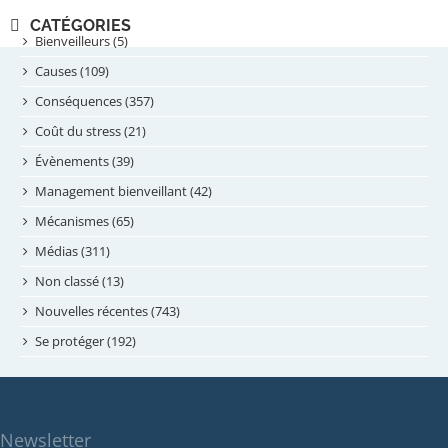
novembre 2024
CATÉGORIES
septembre 2024
Bienveilleurs (5)
août 2024
Causes (109)
juillet 2024
Conséquences (357)
juin 2024
Coût du stress (21)
mai 2024
Évènements (39)
avril 2024
Management bienveillant (42)
février 2024
Mécanismes (65)
janvier 2024
Médias (311)
novembre 2023
Non classé (13)
octobre 2023
Nouvelles récentes (743)
septembre 2023
Se protéger (192)
mai 2023
avril 2023
mars 2023
Newsletter