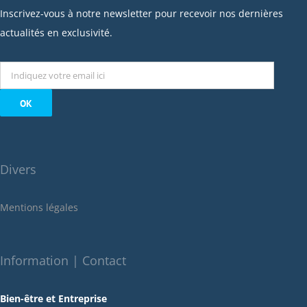
janvier 2023
Inscrivez-vous à notre newsletter pour recevoir nos dernières
décembre 2022
actualités en exclusivité.
novembre 2022
octobre 2022
septembre 2022
août 2022
juillet 2022
juin 2022
Divers
mai 2022
janvier 2022
Mentions légales
décembre 2021
novembre 2021
octobre 2021
Information | Contact
septembre 2021
Bien-être et Entreprise
juillet 2021