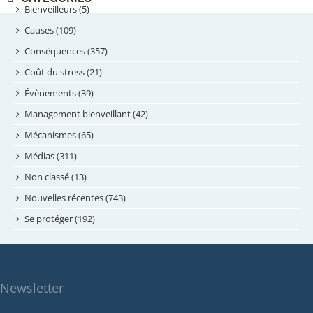
septembre 2024
Bienveilleurs (5)
août 2024
Causes (109)
juillet 2024
Conséquences (357)
juin 2024
Coût du stress (21)
mai 2024
Évènements (39)
avril 2024
Management bienveillant (42)
février 2024
Mécanismes (65)
janvier 2024
Médias (311)
novembre 2023
Non classé (13)
octobre 2023
Nouvelles récentes (743)
septembre 2023
Se protéger (192)
mai 2023
avril 2023
mars 2023
Newsletter
février 2023