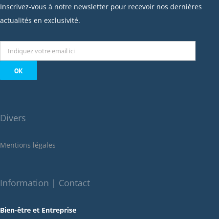
janvier 2023
Inscrivez-vous à notre newsletter pour recevoir nos dernières
décembre 2022
actualités en exclusivité.
novembre 2022
octobre 2022
septembre 2022
août 2022
juillet 2022
juin 2022
Divers
mai 2022
janvier 2022
Mentions légales
décembre 2021
novembre 2021
octobre 2021
Information | Contact
septembre 2021
Bien-être et Entreprise
juillet 2021