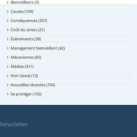
septembre 2024
Bienveilleurs (5)
août 2024
Causes (109)
juillet 2024
Conséquences (357)
juin 2024
Coût du stress (21)
mai 2024
Évènements (39)
avril 2024
Management bienveillant (42)
février 2024
Mécanismes (65)
janvier 2024
Médias (311)
novembre 2023
Non classé (13)
octobre 2023
Nouvelles récentes (743)
septembre 2023
Se protéger (192)
mai 2023
avril 2023
mars 2023
Newsletter
février 2023