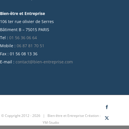
106 ter rue olivier de Serres
juin 2021
Bâtiment B – 75015 PARIS
mai 2021
Tel :
01 56 36 06 64
avril 2021
Mobile :
06 87 81 70 51
mars 2021
Fax : 01 56 08 13 36
février 2021
E-mail :
contact@bien-entreprise.com
janvier 2021
décembre 2020
novembre 2020
octobre 2020
septembre 2020
juillet 2020
Facebook
© Copyright 2012 -
2026 | Bien-être et Entreprise
Création :
juin 2020
X
YM-Studio
avril 2020
LinkedIn
mars 2020
février 2020