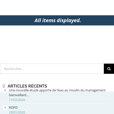
Rechercher
ARTICLES RÉCENTS
Une nouvelle étude apporte de l’eau au moulin du management
bienveillant…
17/02/2026
RGPD
29/01/2026
Le management bienveillant renforce l’attractivité…
03/01/2026