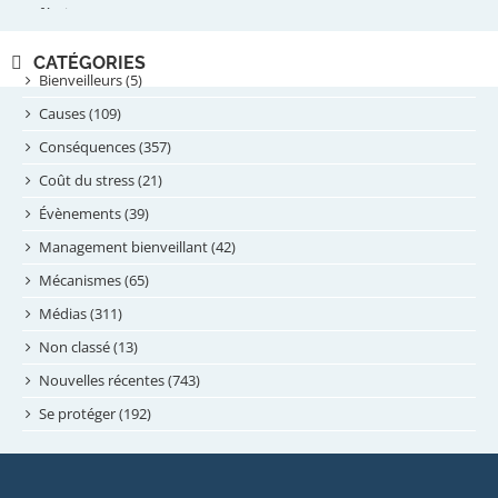
septembre 2024
Bienveilleurs (5)
août 2024
Causes (109)
juillet 2024
Conséquences (357)
juin 2024
Coût du stress (21)
mai 2024
Évènements (39)
avril 2024
Management bienveillant (42)
février 2024
Mécanismes (65)
janvier 2024
Médias (311)
novembre 2023
Non classé (13)
octobre 2023
Nouvelles récentes (743)
septembre 2023
Se protéger (192)
mai 2023
avril 2023
mars 2023
Newsletter
février 2023