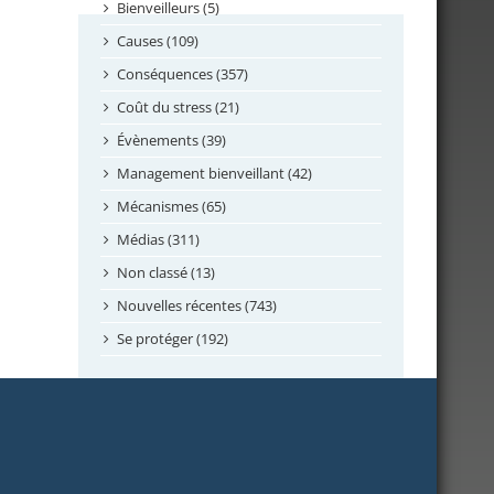
septembre 2024
Bienveilleurs (5)
août 2024
Causes (109)
juillet 2024
Conséquences (357)
juin 2024
Coût du stress (21)
mai 2024
Évènements (39)
avril 2024
Management bienveillant (42)
février 2024
Mécanismes (65)
janvier 2024
Médias (311)
novembre 2023
Non classé (13)
octobre 2023
Nouvelles récentes (743)
septembre 2023
Se protéger (192)
mai 2023
avril 2023
mars 2023
février 2023