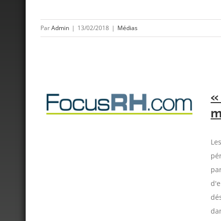
Par
Admin
|
13/02/2018
|
Médias
«
ont en
m
Le
pé
par
d'
dés
dan