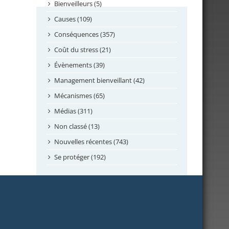
septembre 2024
Bienveilleurs (5)
août 2024
Causes (109)
juillet 2024
Conséquences (357)
juin 2024
Coût du stress (21)
mai 2024
Évènements (39)
avril 2024
Management bienveillant (42)
février 2024
Mécanismes (65)
janvier 2024
Médias (311)
novembre 2023
Non classé (13)
octobre 2023
Nouvelles récentes (743)
septembre 2023
Se protéger (192)
mai 2023
avril 2023
mars 2023
février 2023