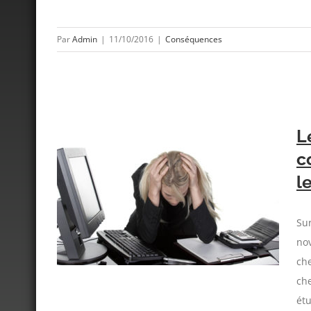
Par
Admin
|
11/10/2016
|
Conséquences
L
c
l
es
es chez
Sur
no
che
ch
étu