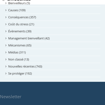
septembre 2024
Bienveilleurs (5)
août 2024
Causes (109)
juillet 2024
Conséquences (357)
juin 2024
Coût du stress (21)
mai 2024
Évènements (39)
avril 2024
Management bienveillant (42)
février 2024
Mécanismes (65)
janvier 2024
Médias (311)
novembre 2023
Non classé (13)
octobre 2023
Nouvelles récentes (743)
septembre 2023
Se protéger (192)
mai 2023
avril 2023
mars 2023
Newsletter
février 2023