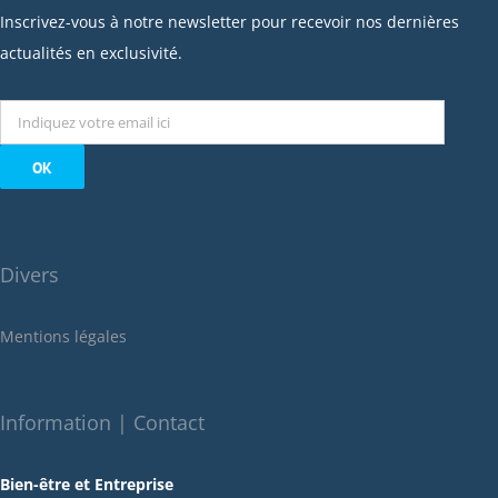
janvier 2023
Inscrivez-vous à notre newsletter pour recevoir nos dernières
décembre 2022
actualités en exclusivité.
novembre 2022
octobre 2022
septembre 2022
août 2022
juillet 2022
juin 2022
Divers
mai 2022
janvier 2022
Mentions légales
décembre 2021
novembre 2021
octobre 2021
Information | Contact
septembre 2021
Bien-être et Entreprise
juillet 2021