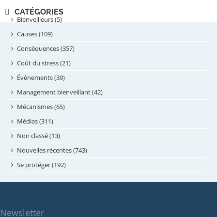
novembre 2024
CATÉGORIES
septembre 2024
Bienveilleurs (5)
août 2024
Causes (109)
juillet 2024
Conséquences (357)
juin 2024
Coût du stress (21)
mai 2024
Évènements (39)
avril 2024
Management bienveillant (42)
février 2024
Mécanismes (65)
janvier 2024
Médias (311)
novembre 2023
Non classé (13)
octobre 2023
Nouvelles récentes (743)
septembre 2023
Se protéger (192)
mai 2023
avril 2023
mars 2023
Newsletter