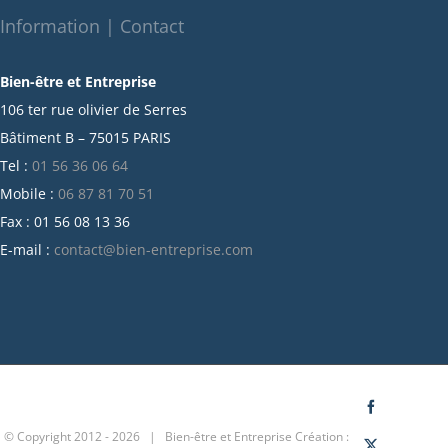
octobre 2021
Information | Contact
septembre 2021
Bien-être et Entreprise
juillet 2021
106 ter rue olivier de Serres
juin 2021
Bâtiment B – 75015 PARIS
mai 2021
Tel :
01 56 36 06 64
avril 2021
Mobile :
06 87 81 70 51
mars 2021
Fax : 01 56 08 13 36
février 2021
E-mail :
contact@bien-entreprise.com
janvier 2021
décembre 2020
novembre 2020
octobre 2020
septembre 2020
juillet 2020
Facebook
© Copyright 2012 -
2026 | Bien-être et Entreprise
Création :
juin 2020