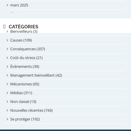
mars 2025
février 2025
novembre 2024
CATÉGORIES
septembre 2024
Bienveilleurs (5)
août 2024
Causes (109)
juillet 2024
Conséquences (357)
juin 2024
Coût du stress (21)
mai 2024
Évènements (39)
avril 2024
Management bienveillant (42)
février 2024
Mécanismes (65)
janvier 2024
Médias (311)
novembre 2023
Non classé (13)
octobre 2023
Nouvelles récentes (743)
septembre 2023
Se protéger (192)
mai 2023