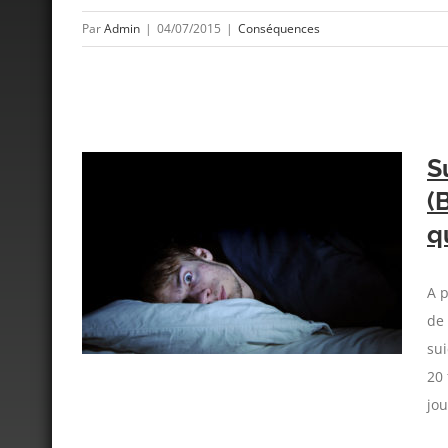
Par
Admin
|
04/07/2015
|
Conséquences
S
(
q
Belgique)
coises…
A p
de 
sui
20 
jou