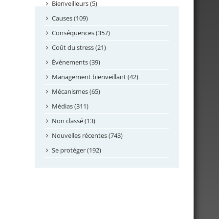
septembre 2024
Bienveilleurs (5)
août 2024
Causes (109)
juillet 2024
Conséquences (357)
juin 2024
Coût du stress (21)
mai 2024
Évènements (39)
avril 2024
Management bienveillant (42)
février 2024
Mécanismes (65)
janvier 2024
Médias (311)
novembre 2023
Non classé (13)
octobre 2023
Nouvelles récentes (743)
septembre 2023
Se protéger (192)
mai 2023
avril 2023
mars 2023
février 2023