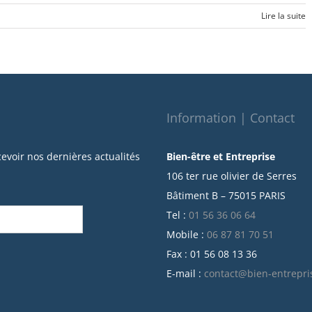
Lire la suite
Information | Contact
cevoir nos dernières actualités
Bien-être et Entreprise
106 ter rue olivier de Serres
Bâtiment B – 75015 PARIS
Tel :
01 56 36 06 64
Mobile :
06 87 81 70 51
Fax : 01 56 08 13 36
E-mail :
contact@bien-entrepri