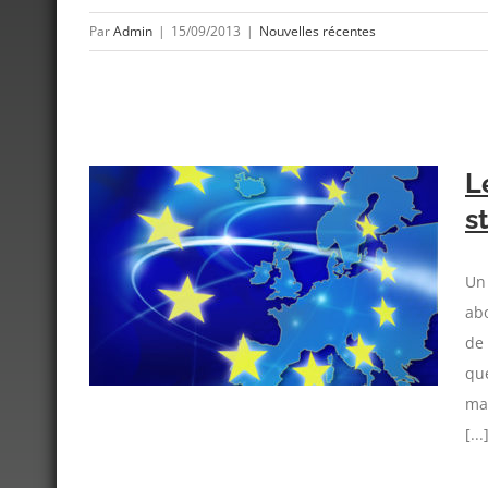
Par
Admin
|
15/09/2013
|
Nouvelles récentes
L
s
ope du
Un 
ab
de 
que
ma
[...