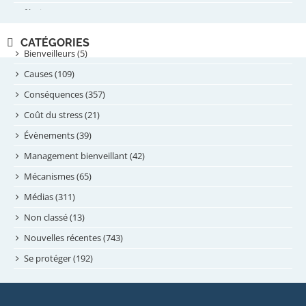
février 2025
novembre 2024
CATÉGORIES
septembre 2024
Bienveilleurs (5)
août 2024
Causes (109)
juillet 2024
Conséquences (357)
juin 2024
Coût du stress (21)
mai 2024
Évènements (39)
avril 2024
Management bienveillant (42)
février 2024
Mécanismes (65)
janvier 2024
Médias (311)
novembre 2023
Non classé (13)
octobre 2023
Nouvelles récentes (743)
septembre 2023
Se protéger (192)
mai 2023
avril 2023