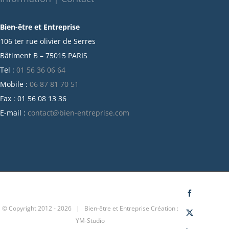
septembre 2021
Bien-être et Entreprise
juillet 2021
106 ter rue olivier de Serres
juin 2021
Bâtiment B – 75015 PARIS
mai 2021
Tel :
01 56 36 06 64
avril 2021
Mobile :
06 87 81 70 51
mars 2021
Fax : 01 56 08 13 36
février 2021
E-mail :
contact@bien-entreprise.com
janvier 2021
décembre 2020
novembre 2020
octobre 2020
septembre 2020
juillet 2020
Facebook
© Copyright 2012 -
2026 | Bien-être et Entreprise
Création :
juin 2020
X
YM-Studio
avril 2020