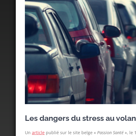
Les dangers du stress au volan
Un
article
publié sur le site belge «
Passion Santé
», le 