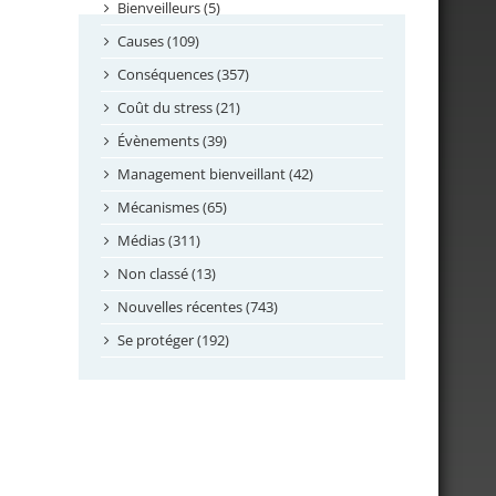
septembre 2024
Bienveilleurs (5)
août 2024
Causes (109)
juillet 2024
Conséquences (357)
juin 2024
Coût du stress (21)
mai 2024
Évènements (39)
avril 2024
Management bienveillant (42)
février 2024
Mécanismes (65)
janvier 2024
Médias (311)
novembre 2023
Non classé (13)
octobre 2023
Nouvelles récentes (743)
septembre 2023
Se protéger (192)
mai 2023
avril 2023
mars 2023
février 2023