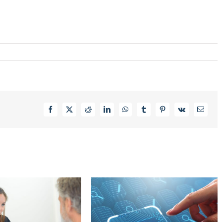
Facebook
X
Reddit
LinkedIn
WhatsApp
Tumblr
Pinterest
Vk
Email