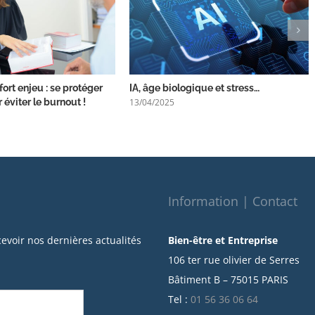
fort enjeu : se protéger
IA, âge biologique et stress…
13/04/2025
 éviter le burnout !
Information | Contact
cevoir nos dernières actualités
Bien-être et Entreprise
106 ter rue olivier de Serres
Bâtiment B – 75015 PARIS
Tel :
01 56 36 06 64