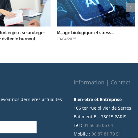
fort enjeu : se protéger
IA, âge biologique et stress…
13/04/2025
 éviter le burnout !
Information | Contact
cevoir nos dernières actualités
Bien-être et Entreprise
106 ter rue olivier de Serres
Bâtiment B – 75015 PARIS
Tel :
01 56 36 06 64
Mobile :
06 87 81 70 51