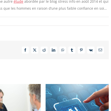
ne autre
étude
abordée par le blog stress info en août 2014 et qui
ss que les hommes en raison d’une plus faible confiance en soi…
Facebook
X
Reddit
LinkedIn
WhatsApp
Tumblr
Pinterest
Vk
Email