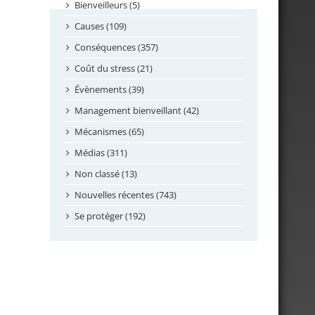
septembre 2024
Bienveilleurs (5)
août 2024
Causes (109)
juillet 2024
Conséquences (357)
juin 2024
Coût du stress (21)
mai 2024
Évènements (39)
avril 2024
Management bienveillant (42)
février 2024
Mécanismes (65)
janvier 2024
Médias (311)
novembre 2023
Non classé (13)
octobre 2023
Nouvelles récentes (743)
septembre 2023
Se protéger (192)
mai 2023
avril 2023
mars 2023
février 2023