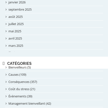
janvier 2026
septembre 2025
août 2025
juillet 2025
mai 2025
avril 2025
mars 2025
février 2025
novembre 2024
CATÉGORIES
septembre 2024
Bienveilleurs (5)
août 2024
Causes (109)
juillet 2024
Conséquences (357)
juin 2024
Coût du stress (21)
mai 2024
Évènements (39)
avril 2024
Management bienveillant (42)