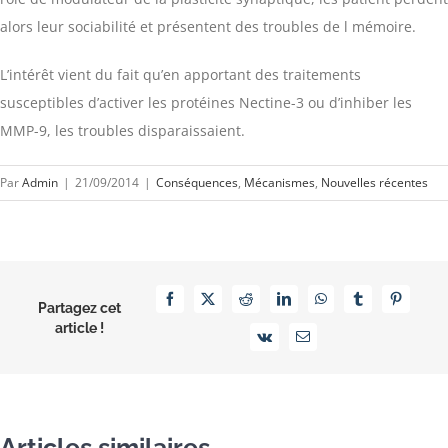
alors leur sociabilité et présentent des troubles de l mémoire.
L’intérêt vient du fait qu’en apportant des traitements
susceptibles d’activer les protéines Nectine-3 ou d’inhiber les
MMP-9, les troubles disparaissaient.
Par
Admin
|
21/09/2014
|
Conséquences
,
Mécanismes
,
Nouvelles récentes
Facebook
X
Reddit
LinkedIn
WhatsApp
Tumblr
Pinterest
Partagez cet
article !
Vk
Email
Articles similaires