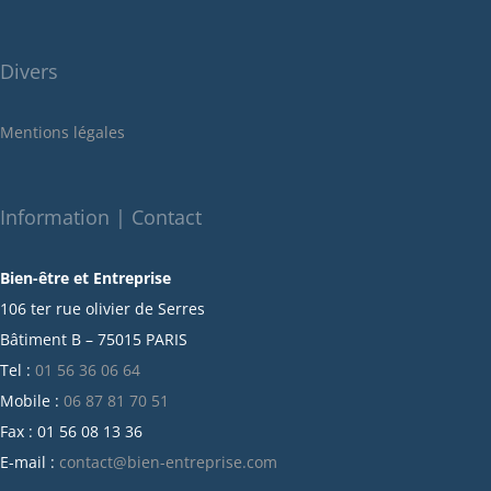
juillet 2022
juin 2022
Divers
mai 2022
janvier 2022
Mentions légales
décembre 2021
novembre 2021
octobre 2021
Information | Contact
septembre 2021
Bien-être et Entreprise
juillet 2021
106 ter rue olivier de Serres
juin 2021
Bâtiment B – 75015 PARIS
mai 2021
Tel :
01 56 36 06 64
avril 2021
Mobile :
06 87 81 70 51
mars 2021
Fax : 01 56 08 13 36
février 2021
E-mail :
contact@bien-entreprise.com
janvier 2021