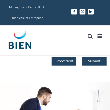
Skip
Management Bienveillant -
to
Facebook
X
LinkedIn
content
Bien-être et Entreprise
Précédent
Suivant
Voir
l'image
agrandie