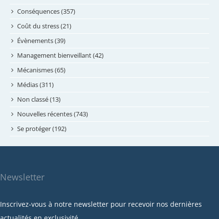
juillet 2024
Conséquences (357)
juin 2024
Coût du stress (21)
mai 2024
Évènements (39)
avril 2024
Management bienveillant (42)
février 2024
Mécanismes (65)
janvier 2024
Médias (311)
novembre 2023
Non classé (13)
octobre 2023
Nouvelles récentes (743)
septembre 2023
Se protéger (192)
mai 2023
avril 2023
mars 2023
Newsletter
février 2023
janvier 2023
Inscrivez-vous à notre newsletter pour recevoir nos dernières
décembre 2022
actualités en exclusivité.