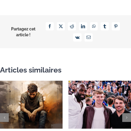
Facebook
X
Reddit
LinkedIn
WhatsApp
Tumblr
Pinterest
Partagez cet
article !
Vk
Email
Articles similaires