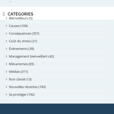
février 2025
novembre 2024
CATÉGORIES
septembre 2024
Bienveilleurs (5)
août 2024
Causes (109)
juillet 2024
Conséquences (357)
juin 2024
Coût du stress (21)
mai 2024
Évènements (39)
avril 2024
Management bienveillant (42)
février 2024
Mécanismes (65)
janvier 2024
Médias (311)
novembre 2023
Non classé (13)
octobre 2023
Nouvelles récentes (743)
septembre 2023
Se protéger (192)
mai 2023
avril 2023