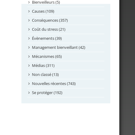
septembre 2024
Bienveilleurs (5)
août 2024
Causes (109)
juillet 2024
Conséquences (357)
juin 2024
Coût du stress (21)
mai 2024
Évènements (39)
avril 2024
Management bienveillant (42)
février 2024
Mécanismes (65)
janvier 2024
Médias (311)
novembre 2023
Non classé (13)
octobre 2023
Nouvelles récentes (743)
septembre 2023
Se protéger (192)
mai 2023
avril 2023
mars 2023
février 2023