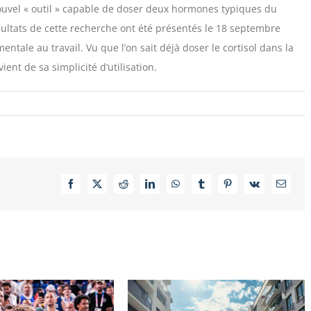
vel « outil » capable de doser deux hormones typiques du
 résultats de cette recherche ont été présentés le 18 septembre
ntale au travail. Vu que l’on sait déjà doser le cortisol dans la
ient de sa simplicité d’utilisation.
Facebook
X
Reddit
LinkedIn
WhatsApp
Tumblr
Pinterest
Vk
Email