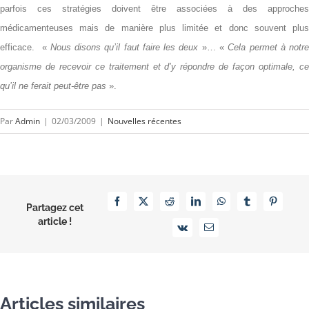
parfois ces stratégies doivent être associées à des approches
médicamenteuses mais de manière plus limitée et donc souvent plus
efficace.
«
Nous disons qu’il faut faire les deux
»… «
Cela permet à notr
organisme de recevoir ce traitement et d’y répondre de façon optimale, ce
qu’il ne ferait peut-être pas
».
Par
Admin
|
02/03/2009
|
Nouvelles récentes
Facebook
X
Reddit
LinkedIn
WhatsApp
Tumblr
Pinterest
Partagez cet
article !
Vk
Email
Articles similaires