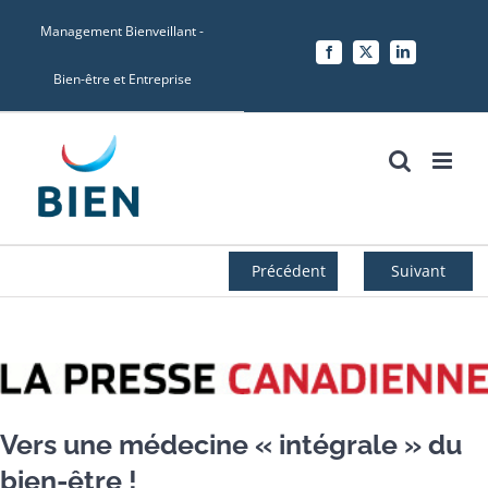
Skip
Management Bienveillant -
to
Facebook
X
LinkedIn
content
Bien-être et Entreprise
Précédent
Suivant
Voir
l'image
agrandie
Vers une médecine « intégrale » du
bien-être !