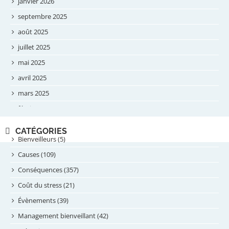
janvier 2026
septembre 2025
août 2025
juillet 2025
mai 2025
avril 2025
mars 2025
février 2025
novembre 2024
CATÉGORIES
septembre 2024
Bienveilleurs (5)
août 2024
Causes (109)
juillet 2024
Conséquences (357)
juin 2024
Coût du stress (21)
mai 2024
Évènements (39)
avril 2024
Management bienveillant (42)