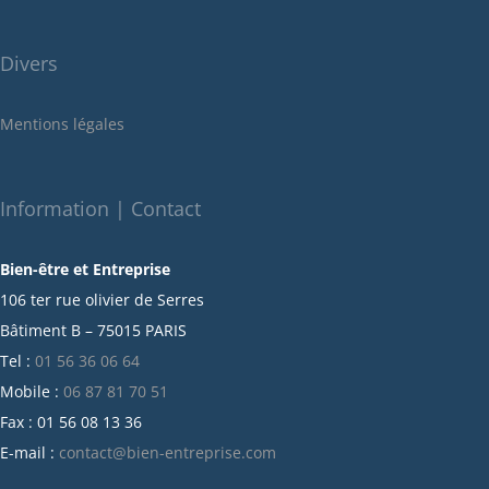
juillet 2022
juin 2022
Divers
mai 2022
janvier 2022
Mentions légales
décembre 2021
novembre 2021
octobre 2021
Information | Contact
septembre 2021
Bien-être et Entreprise
juillet 2021
106 ter rue olivier de Serres
juin 2021
Bâtiment B – 75015 PARIS
mai 2021
Tel :
01 56 36 06 64
avril 2021
Mobile :
06 87 81 70 51
mars 2021
Fax : 01 56 08 13 36
février 2021
E-mail :
contact@bien-entreprise.com
janvier 2021