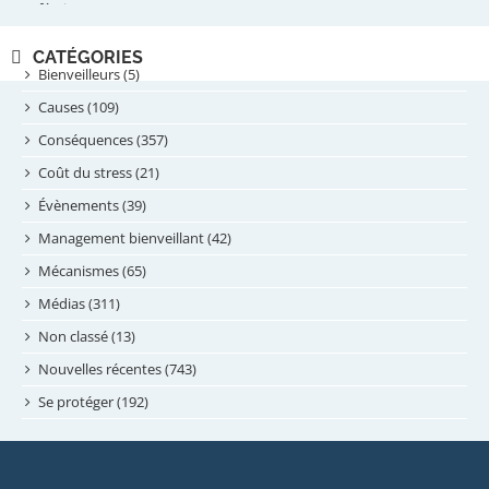
février 2025
novembre 2024
CATÉGORIES
septembre 2024
Bienveilleurs (5)
août 2024
Causes (109)
juillet 2024
Conséquences (357)
juin 2024
Coût du stress (21)
mai 2024
Évènements (39)
avril 2024
Management bienveillant (42)
février 2024
Mécanismes (65)
janvier 2024
Médias (311)
novembre 2023
Non classé (13)
octobre 2023
Nouvelles récentes (743)
septembre 2023
Se protéger (192)
mai 2023
avril 2023