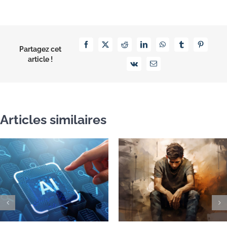
Facebook
X
Reddit
LinkedIn
WhatsApp
Tumblr
Pinterest
Partagez cet
article !
Vk
Email
Articles similaires