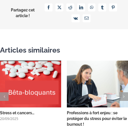
Facebook
X
Reddit
LinkedIn
WhatsApp
Tumblr
Pinterest
Partagez cet
article !
Vk
Email
Articles similaires
Stress et cancers…
Professions à fort enjeu : se
20/09/2025
protéger du stress pour éviter le
burnout !