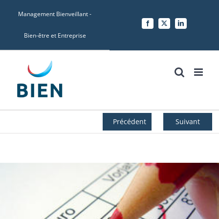
Skip
Management Bienveillant -
to
Facebook
X
LinkedIn
content
Bien-être et Entreprise
Précédent
Suivant
Voir
l'image
agrandie