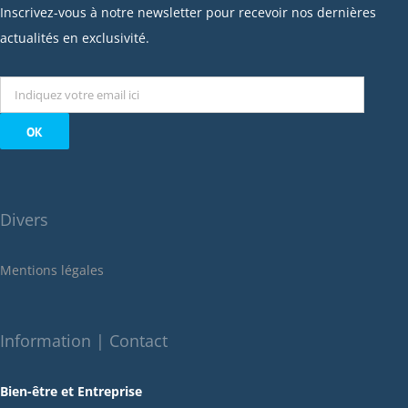
janvier 2023
Inscrivez-vous à notre newsletter pour recevoir nos dernières
décembre 2022
actualités en exclusivité.
novembre 2022
octobre 2022
septembre 2022
août 2022
juillet 2022
juin 2022
Divers
mai 2022
janvier 2022
Mentions légales
décembre 2021
novembre 2021
octobre 2021
Information | Contact
septembre 2021
Bien-être et Entreprise
juillet 2021