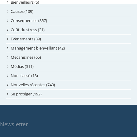
septembre 2024
Bienveilleurs (5)
août 2024
Causes (109)
juillet 2024
Conséquences (357)
juin 2024
Coût du stress (21)
mai 2024
Évènements (39)
avril 2024
Management bienveillant (42)
février 2024
Mécanismes (65)
janvier 2024
Médias (311)
novembre 2023
Non classé (13)
octobre 2023
Nouvelles récentes (743)
septembre 2023
Se protéger (192)
mai 2023
avril 2023
mars 2023
Newsletter
février 2023