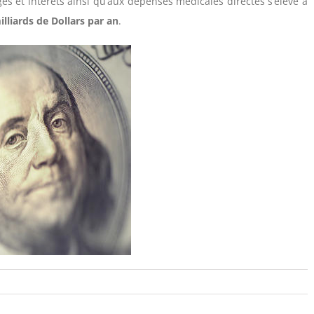
s et intérêts ainsi qu’aux dépenses médicales directes s’élève à
illiards de Dollars par an
.