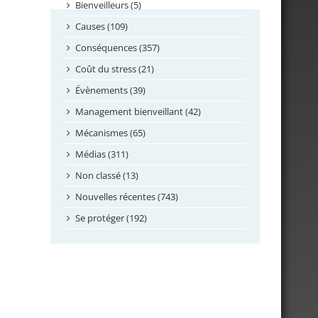
septembre 2024
Bienveilleurs (5)
août 2024
Causes (109)
juillet 2024
Conséquences (357)
juin 2024
Coût du stress (21)
mai 2024
Évènements (39)
avril 2024
Management bienveillant (42)
février 2024
Mécanismes (65)
janvier 2024
Médias (311)
novembre 2023
Non classé (13)
octobre 2023
Nouvelles récentes (743)
septembre 2023
Se protéger (192)
mai 2023
avril 2023
mars 2023
février 2023