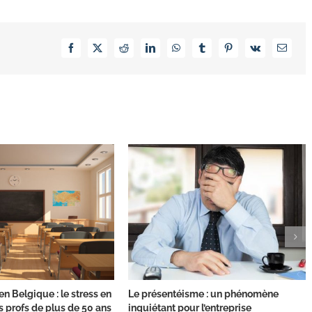
Facebook
X
Reddit
LinkedIn
WhatsApp
Tumblr
Pinterest
Vk
Email
n Belgique : le stress en
Le présentéisme : un phénomène
s profs de plus de 50 ans
inquiétant pour l’entreprise