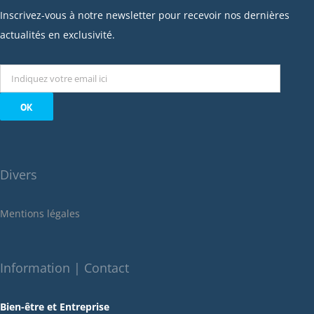
janvier 2023
Inscrivez-vous à notre newsletter pour recevoir nos dernières
décembre 2022
actualités en exclusivité.
novembre 2022
octobre 2022
septembre 2022
août 2022
juillet 2022
juin 2022
Divers
mai 2022
janvier 2022
Mentions légales
décembre 2021
novembre 2021
octobre 2021
Information | Contact
septembre 2021
Bien-être et Entreprise
juillet 2021