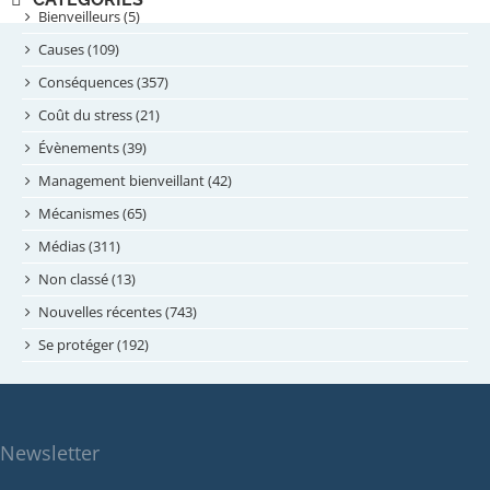
septembre 2024
Bienveilleurs (5)
août 2024
Causes (109)
juillet 2024
Conséquences (357)
juin 2024
Coût du stress (21)
mai 2024
Évènements (39)
avril 2024
Management bienveillant (42)
février 2024
Mécanismes (65)
janvier 2024
Médias (311)
novembre 2023
Non classé (13)
octobre 2023
Nouvelles récentes (743)
septembre 2023
Se protéger (192)
mai 2023
avril 2023
mars 2023
Newsletter
février 2023