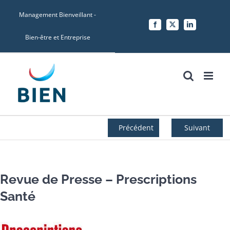
Skip
Management Bienveillant -
to
Facebook
X
LinkedIn
content
Bien-être et Entreprise
Précédent
Suivant
Revue de Presse – Prescriptions
Santé