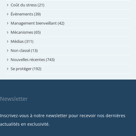
juin 2024
Coût du stress (21)
mai 2024
Évènements (39)
avril 2024
Management bienveillant (42)
février 2024
Mécanismes (65)
janvier 2024
Médias (311)
novembre 2023
Non classé (13)
octobre 2023
Nouvelles récentes (743)
septembre 2023
Se protéger (192)
mai 2023
avril 2023
mars 2023
Newsletter
février 2023
janvier 2023
Inscrivez-vous à notre newsletter pour recevoir nos dernières
décembre 2022
actualités en exclusivité.
novembre 2022