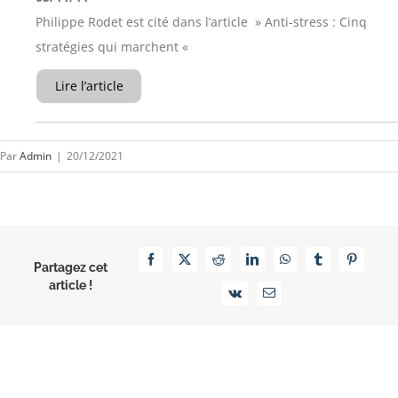
Philippe Rodet est cité dans l’article » Anti-stress : Cinq
stratégies qui marchent «
Lire l’article
Par
Admin
|
20/12/2021
Facebook
X
Reddit
LinkedIn
WhatsApp
Tumblr
Pinterest
Partagez cet
article !
Vk
Email