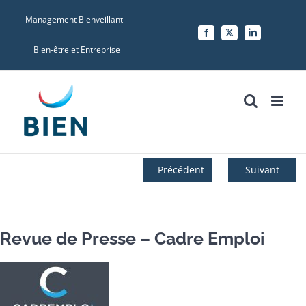
Skip
Management Bienveillant -
to
Facebook
X
LinkedIn
content
Bien-être et Entreprise
Précédent
Suivant
Revue de Presse – Cadre Emploi