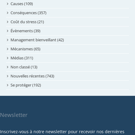
août 2024
Causes (109)
juillet 2024
Conséquences (357)
juin 2024
Coût du stress (21)
mai 2024
Évènements (39)
avril 2024
Management bienveillant (42)
février 2024
Mécanismes (65)
janvier 2024
Médias (311)
novembre 2023
Non classé (13)
octobre 2023
Nouvelles récentes (743)
septembre 2023
Se protéger (192)
mai 2023
avril 2023
mars 2023
Newsletter
février 2023
janvier 2023
Inscrivez-vous à notre newsletter pour recevoir nos dernières