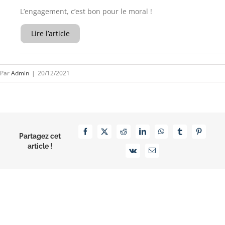
L’engagement, c’est bon pour le moral !
Lire l’article
Par
Admin
|
20/12/2021
Facebook
X
Reddit
LinkedIn
WhatsApp
Tumblr
Pinterest
Partagez cet
article !
Vk
Email