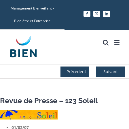
Skip
Management Bienveillant -
to
Facebook
X
LinkedIn
content
Bien-être et Entreprise
Précédent
Suivant
Revue de Presse – 123 Soleil
01/02/07