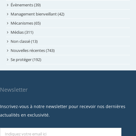
mai 2024
Évènements (39)
avril 2024
Management bienveillant (42)
février 2024
Mécanismes (65)
janvier 2024
Médias (311)
novembre 2023
Non classé (13)
octobre 2023
Nouvelles récentes (743)
septembre 2023
Se protéger (192)
mai 2023
avril 2023
mars 2023
Newsletter
février 2023
janvier 2023
Inscrivez-vous à notre newsletter pour recevoir nos dernières
décembre 2022
actualités en exclusivité.
novembre 2022
octobre 2022