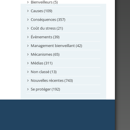
septembre 2024
Bienveilleurs (5)
août 2024
Causes (109)
juillet 2024
Conséquences (357)
juin 2024
Coût du stress (21)
mai 2024
Évènements (39)
avril 2024
Management bienveillant (42)
février 2024
Mécanismes (65)
janvier 2024
Médias (311)
novembre 2023
Non classé (13)
octobre 2023
Nouvelles récentes (743)
septembre 2023
Se protéger (192)
mai 2023
avril 2023
mars 2023
février 2023