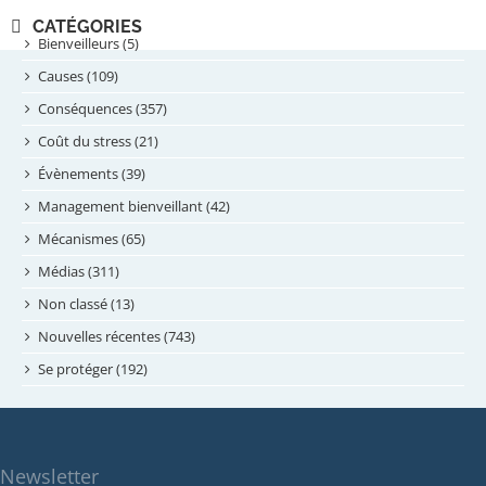
novembre 2024
CATÉGORIES
septembre 2024
Bienveilleurs (5)
août 2024
Causes (109)
juillet 2024
Conséquences (357)
juin 2024
Coût du stress (21)
mai 2024
Évènements (39)
avril 2024
Management bienveillant (42)
février 2024
Mécanismes (65)
janvier 2024
Médias (311)
novembre 2023
Non classé (13)
octobre 2023
Nouvelles récentes (743)
septembre 2023
Se protéger (192)
mai 2023
avril 2023
mars 2023
Newsletter